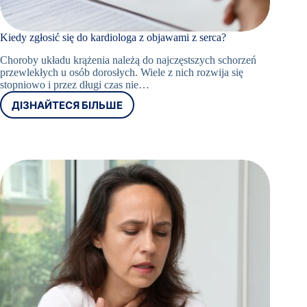
Book
Appointment
Kiedy zgłosić się do kardiologa z objawami z serca?
Now
Choroby układu krążenia należą do najczęstszych schorzeń
przewlekłych u osób dorosłych. Wiele z nich rozwija się
stopniowo i przez długi czas nie…
+48
ДІЗНАЙТЕСЯ БІЛЬШЕ
12
KIEDY
ZGŁOSIĆ
298
SIĘ
76 66
DO
Umów
KARDIOLOGA
wizytę w
Z
Oslomed
OBJAWAMI
Z
SERCA?