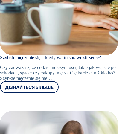
Szybkie męczenie się – kiedy warto sprawdzić serce?
Czy zauważasz, że codzienne czynności, takie jak wejście po
schodach, spacer czy zakupy, męczą Cię bardziej niż kiedyś?
Szybkie męczenie się nie…
ДІЗНАЙТЕСЯ БІЛЬШЕ
SZYBKIE
MĘCZENIE
SIĘ
–
KIEDY
WARTO
SPRAWDZIĆ
SERCE?