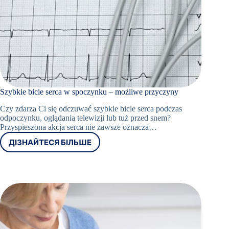
Szybkie bicie serca w spoczynku – możliwe przyczyny
Czy zdarza Ci się odczuwać szybkie bicie serca podczas
odpoczynku, oglądania telewizji lub tuż przed snem?
Przyspieszona akcja serca nie zawsze oznacza…
ДІЗНАЙТЕСЯ БІЛЬШЕ
SZYBKIE
BICIE
SERCA
W
SPOCZYNKU
–
MOŻLIWE
PRZYCZYNY