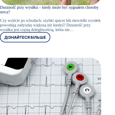
Duszność przy wysiłku – kiedy może być sygnałem choroby
serca?
Czy wejście po schodach, szybki spacer lub niewielki wysiłek
powodują zadyszkę większą niż kiedyś? Duszność przy
wysiłku jest częstą dolegliwością, która nie…
ДІЗНАЙТЕСЯ БІЛЬШЕ
DUSZNOŚĆ
PRZY
WYSIŁKU
–
KIEDY
MOŻE
BYĆ
SYGNAŁEM
CHOROBY
SERCA?