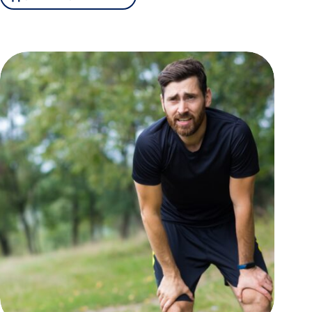
ZAWROTY
GŁOWY
I
ICH
MOŻLIWY
ZWIĄZEK
Z
UKŁADEM
KRĄŻENIA