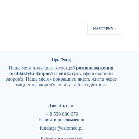
KLATCE
PIERSIOWEJ
–
STRES
CZY
NASTĘPNY
PROBLEM
Z
SERCEM?
Про Фонд
Наша мета полягає в тому, щоб
розповсюдження
profilaktyki
Здоров'я
i
edukacja
у сфері охорони
здоров'я. Наша місія - покращити якість життя через
зміцнення здоров'я, освіту та благодійність.
Дзвоніть нам.
+48 530 880 679
Написати повідомлення
fundacja@oslomed.pl