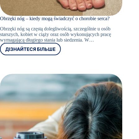
Obrzęki nóg – kiedy mogą świadczyć o chorobie serca?
Obrzęki nóg są częstą dolegliwością, szczególnie u osób
starszych, kobiet w ciąży oraz osób wykonujących pracę
wymagającą długiego stania lub siedzenia. W…
ДІЗНАЙТЕСЯ БІЛЬШЕ
OBRZĘKI
NÓG
–
KIEDY
MOGĄ
ŚWIADCZYĆ
O
CHOROBIE
SERCA?