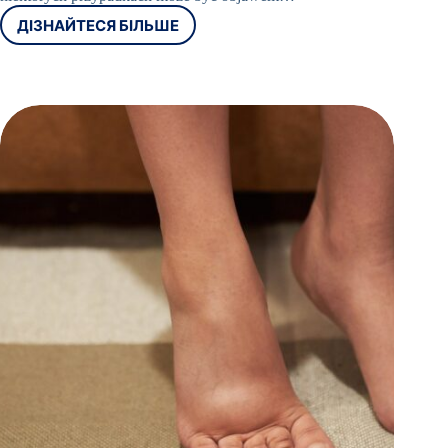
ДІЗНАЙТЕСЯ БІЛЬШЕ
BÓL
W
KLATCE
PIERSIOWEJ
NIEZWIĄZANY
Z
SERCEM
–
MOŻLIWE
PRZYCZYNY
I
DIAGNOSTYKA