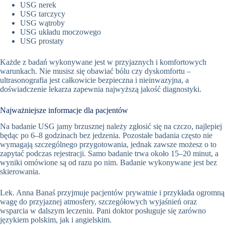
USG nerek
USG tarczycy
USG wątroby
USG układu moczowego
USG prostaty
Każde z badań wykonywane jest w przyjaznych i komfortowych
warunkach. Nie musisz się obawiać bólu czy dyskomfortu –
ultrasonografia jest całkowicie bezpieczna i nieinwazyjna, a
doświadczenie lekarza zapewnia najwyższą jakość diagnostyki.
Najważniejsze informacje dla pacjentów
Na badanie USG jamy brzusznej należy zgłosić się na czczo, najlepiej
będąc po 6–8 godzinach bez jedzenia. Pozostałe badania często nie
wymagają szczególnego przygotowania, jednak zawsze możesz o to
zapytać podczas rejestracji. Samo badanie trwa około 15–20 minut, a
wyniki omówione są od razu po nim. Badanie wykonywane jest bez
skierowania.
Lek. Anna Banaś przyjmuje pacjentów prywatnie i przykłada ogromną
wagę do przyjaznej atmosfery, szczegółowych wyjaśnień oraz
wsparcia w dalszym leczeniu. Pani doktor posługuje się zarówno
językiem polskim, jak i angielskim.