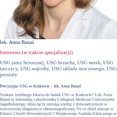
Book
Appointment
Now
+48
12
lek. Anna Banaś
298
Internista (w trakcie specjalizacji)
76 66
Umów
USG jamy brzusznej, USG brzucha, USG nerek, USG
wizytę w
tarczycy, USG wątroby, USG układu moczowego, USG
Oslomed
prostaty
Precyzyjne USG w Krakowie – lek. Anna Banaś
Szukasz rzetelnego lekarza do badań USG w Krakowie? Lek. Anna
Banaś to internistka i absolwentka Collegium Medicum Uniwersytetu
Jagiellońskiego, która łączy szeroką wiedzę z doświadczeniem w
nowoczesnej diagnostyce ultrasonograficznej. Na co dzień pracuje w
Klinice Chorób Wewnętrznych 5 Wojskowego Szpitala Klinicznego w