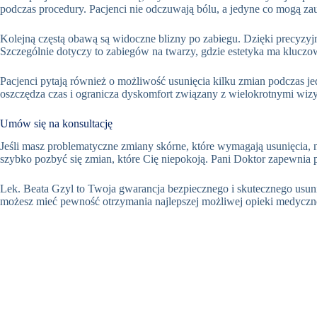
podczas procedury. Pacjenci nie odczuwają bólu, a jedyne co mogą zau
Kolejną częstą obawą są widoczne blizny po zabiegu. Dzięki precyzy
Szczególnie dotyczy to zabiegów na twarzy, gdzie estetyka ma kluczo
Pacjenci pytają również o możliwość usunięcia kilku zmian podczas jed
oszczędza czas i ogranicza dyskomfort związany z wielokrotnymi wiz
Umów się na konsultację
Jeśli masz problematyczne zmiany skórne, które wymagają usunięcia, 
szybko pozbyć się zmian, które Cię niepokoją. Pani Doktor zapewnia 
Lek. Beata Gzyl to Twoja gwarancja bezpiecznego i skutecznego usuni
możesz mieć pewność otrzymania najlepszej możliwej opieki medyczn