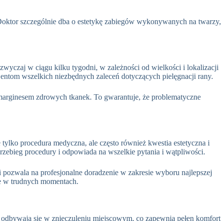
oktor szczególnie dba o estetykę zabiegów wykonywanych na twarzy,
zwyczaj w ciągu kilku tygodni, w zależności od wielkości i lokalizacji
jentom wszelkich niezbędnych zaleceń dotyczących pielęgnacji rany
.
marginesem zdrowych tkanek. To gwarantuje, że problematyczne
 tylko procedura medyczna, ale często również kwestia estetyczna i
zebieg procedury i odpowiada na wszelkie pytania i wątpliwości
.
i pozwala na profesjonalne doradzenie w zakresie wyboru najlepszej
ne w trudnych momentach
.
l odbywają się w znieczuleniu miejscowym, co zapewnia pełen komfort