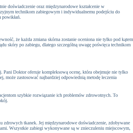
letnie doświadczenie oraz międzynarodowe kształcenie w
cyzyjnym technikom zabiegowym i indywidualnemu podejściu do
m powikłań
.
pewność, że każda zmiana skórna zostanie oceniona nie tylko pod kątem
lądu skóry po zabiegu, dlatego szczególną uwagę poświęca technikom
j
. Pani Doktor oferuje kompleksową ocenę, która obejmuje nie tylko
ej, może zastosować najbardziej odpowiednią metodę leczenia
pacjentom szybkie rozwiązanie ich problemów zdrowotnych
. To
okój.
niu zdrowych tkanek
. Jej międzynarodowe doświadczenie, zdobywane
adkami. Wszystkie zabiegi wykonywane są w znieczuleniu miejscowym,