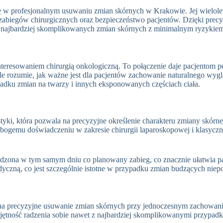
 się w profesjonalnym usuwaniu zmian skórnych w Krakowie
. Jej wielo
zabiegów chirurgicznych oraz bezpieczeństwo pacjentów. Dzięki pre
 najbardziej skomplikowanych zmian skórnych z minimalnym ryzykie
interesowaniem chirurgią onkologiczną
. To połączenie daje pacjentom 
e rozumie, jak ważne jest dla pacjentów zachowanie naturalnego wyg
adku zmian na twarzy i innych eksponowanych częściach ciała
.
tyki, która pozwala na precyzyjne określenie charakteru zmiany skórne
bogemu doświadczeniu w zakresie chirurgii laparoskopowej i klasyczn
wadzona w tym samym dniu co planowany zabieg, co znacznie ułatwia 
dyczną, co jest szczególnie istotne w przypadku zmian budzących niep
ją na precyzyjne usuwanie zmian skórnych przy jednoczesnym zachowa
iejętność radzenia sobie nawet z najbardziej skomplikowanymi przyp