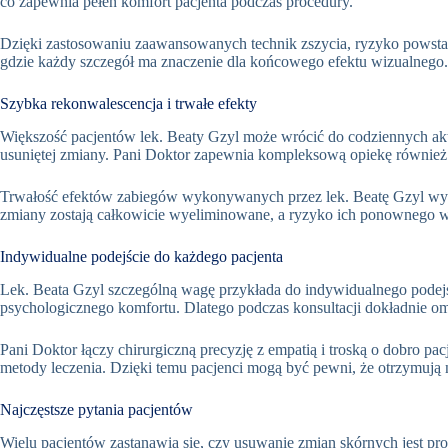
co zapewnia pełen komfort pacjenta podczas procedury
.
Dzięki zastosowaniu zaawansowanych technik zszycia, ryzyko powsta
gdzie każdy szczegół ma znaczenie dla końcowego efektu wizualnego
.
Szybka rekonwalescencja i trwałe efekty
Większość pacjentów lek. Beaty Gzyl może wrócić do codziennych akt
usuniętej zmiany. Pani Doktor zapewnia kompleksową opiekę również w
Trwałość efektów zabiegów wykonywanych przez lek. Beatę Gzyl wyn
zmiany zostają całkowicie wyeliminowane, a ryzyko ich ponownego w
Indywidualne podejście do każdego pacjenta
Lek. Beata Gzyl szczególną wagę przykłada do indywidualnego podejś
psychologicznego komfortu. Dlatego podczas konsultacji dokładnie om
Pani Doktor łączy chirurgiczną precyzję z empatią i troską o dobro p
metody leczenia. Dzięki temu pacjenci mogą być pewni, że otrzymuj
Najczęstsze pytania pacjentów
Wielu pacjentów zastanawia się, czy usuwanie zmian skórnych jest p