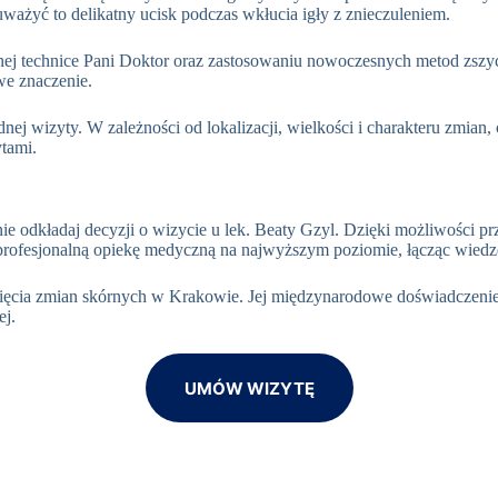
ważyć to delikatny ucisk podczas wkłucia igły z znieczuleniem
.
jnej technice Pani Doktor oraz zastosowaniu nowoczesnych metod zszy
we znaczenie
.
nej wizyty. W zależności od lokalizacji, wielkości i charakteru zmian
ytami
.
nie odkładaj decyzji o wizycie u lek. Beaty Gzyl. Dzięki możliwości 
profesjonalną opiekę medyczną na najwyższym poziomie, łącząc wiedzę
ęcia zmian skórnych w Krakowie. Jej międzynarodowe doświadczenie, p
ej
.
UMÓW WIZYTĘ