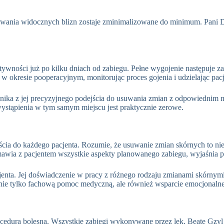
wania widocznych blizn zostaje zminimalizowane do minimum. Pani D
ywności już po kilku dniach od zabiegu
. Pełne wygojenie następuje za
 okresie pooperacyjnym, monitorując proces gojenia i udzielając pac
ika z jej precyzyjnego podejścia do usuwania zmian z odpowiednim 
ystąpienia w tym samym miejscu jest praktycznie zerowe
.
cia do każdego pacjenta
. Rozumie, że usuwanie zmian skórnych to nie
awia z pacjentem wszystkie aspekty planowanego zabiegu, wyjaśnia pr
acjenta. Jej doświadczenie w pracy z różnego rodzaju zmianami skórnym
ą nie tylko fachową pomoc medyczną, ale również wsparcie emocjonal
rocedurą bolesną. Wszystkie zabiegi wykonywane przez lek. Beatę Gzy