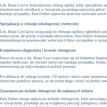
Lek. Beata Gzyl to doświadczony chirurg ogólny, który specjalizuje
renomowanych ośrodkach w Szwajcarii gwarantują najwyższą jakość 
każdego przypadku, Pani Doktor zapewnia skuteczne usuwanie nawet
Specjalizacja w chirurgii onkologicznej i estetycznej
Lek. Beata Gzyl łączy swoją pasję do chirurgii ogólnej z głębokim za
estetycznym, ale przede wszystkim zdrowotnym. Pani Doktor doskonal
minimalizującym powstawanie widocznych blizn, szczególnie w przyp
Kompleksowa diagnostyka i leczenie chirurgiczne
Proces leczenia u lek. Beaty Gzyl rozpoczyna się od dokładnej diagnos
aspekty medyczne, ale również estetyczne każdego przypadku. Dzięki 
dostosowaną do indywidualnych potrzeb pacjenta
.
Kwalifikacja do zabiegu kosztuje 150 złotych i może zostać przepro
elastyczne podejście sprawia, że nie trzeba długo czekać na pomoc me
Zaawansowane techniki chirurgiczne dla najlepszych efektów
Pani Doktor stosuje najnowsze techniki chirurgiczne, które pozwala
w szwajcarskii, przekłada się na wyjątkową precyzję zabiegową i um