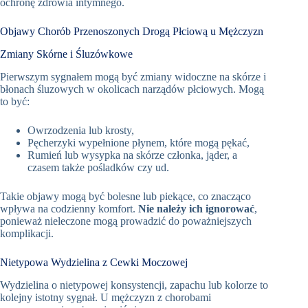
ochronę zdrowia intymnego.
Objawy Chorób Przenoszonych Drogą Płciową u Mężczyzn
Zmiany Skórne i Śluzówkowe
Pierwszym sygnałem mogą być zmiany widoczne na skórze i
błonach śluzowych w okolicach narządów płciowych. Mogą
to być:
Owrzodzenia lub krosty,
Pęcherzyki wypełnione płynem, które mogą pękać,
Rumień lub wysypka na skórze członka, jąder, a
czasem także pośladków czy ud.
Takie objawy mogą być bolesne lub piekące, co znacząco
wpływa na codzienny komfort.
Nie należy ich ignorować
,
ponieważ nieleczone mogą prowadzić do poważniejszych
komplikacji.
Nietypowa Wydzielina z Cewki Moczowej
Wydzielina o nietypowej konsystencji, zapachu lub kolorze to
kolejny istotny sygnał. U mężczyzn z chorobami