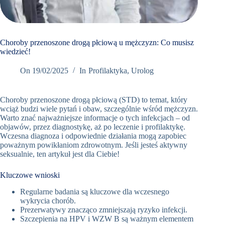
Book
Appointment
Now
Choroby przenoszone drogą płciową u mężczyzn: Co musisz
wiedzieć!
+48
On
19/02/2025
In
Profilaktyka
,
Urolog
12
298
Choroby przenoszone drogą płciową (STD) to temat, który
76 66
wciąż budzi wiele pytań i obaw, szczególnie wśród mężczyzn.
Umów
Warto znać najważniejsze informacje o tych infekcjach – od
wizytę w
objawów, przez diagnostykę, aż po leczenie i profilaktykę.
Oslomed
Wczesna diagnoza i odpowiednie działania mogą zapobiec
poważnym powikłaniom zdrowotnym. Jeśli jesteś aktywny
seksualnie, ten artykuł jest dla Ciebie!
Kluczowe wnioski
Regularne badania są kluczowe dla wczesnego
wykrycia chorób.
Prezerwatywy znacząco zmniejszają ryzyko infekcji.
Szczepienia na HPV i WZW B są ważnym elementem