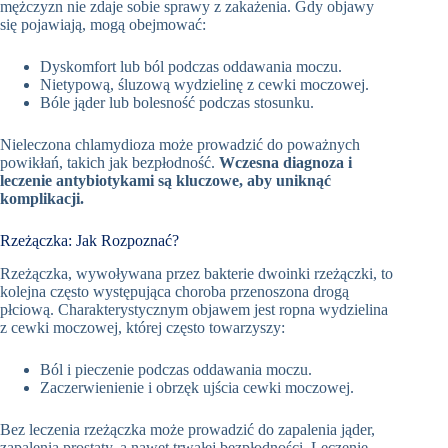
mężczyzn nie zdaje sobie sprawy z zakażenia. Gdy objawy
się pojawiają, mogą obejmować:
Dyskomfort lub ból podczas oddawania moczu.
Nietypową, śluzową wydzielinę z cewki moczowej.
Bóle jąder lub bolesność podczas stosunku.
Nieleczona chlamydioza może prowadzić do poważnych
powikłań, takich jak bezpłodność.
Wczesna diagnoza i
leczenie antybiotykami są kluczowe, aby uniknąć
komplikacji.
Rzeżączka: Jak Rozpoznać?
Rzeżączka, wywoływana przez bakterie dwoinki rzeżączki, to
kolejna często występująca choroba przenoszona drogą
płciową. Charakterystycznym objawem jest ropna wydzielina
z cewki moczowej, której często towarzyszy:
Ból i pieczenie podczas oddawania moczu.
Zaczerwienienie i obrzęk ujścia cewki moczowej.
Bez leczenia rzeżączka może prowadzić do zapalenia jąder,
zapalenia prostaty, a nawet trwałej bezpłodności. Leczenie