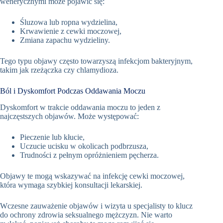
wenerycznymi może pojawić się:
Śluzowa lub ropna wydzielina,
Krwawienie z cewki moczowej,
Zmiana zapachu wydzieliny.
Tego typu objawy często towarzyszą infekcjom bakteryjnym,
takim jak rzeżączka czy chlamydioza.
Ból i Dyskomfort Podczas Oddawania Moczu
Dyskomfort w trakcie oddawania moczu to jeden z
najczęstszych objawów. Może występować:
Pieczenie lub kłucie,
Uczucie ucisku w okolicach podbrzusza,
Trudności z pełnym opróżnieniem pęcherza.
Objawy te mogą wskazywać na infekcję cewki moczowej,
która wymaga szybkiej konsultacji lekarskiej.
Wczesne zauważenie objawów i wizyta u specjalisty to klucz
do ochrony zdrowia seksualnego mężczyzn. Nie warto