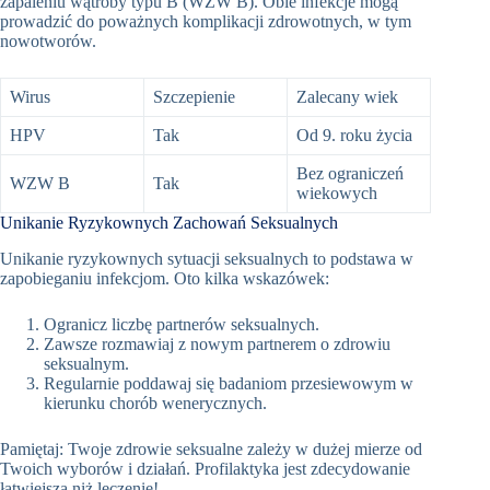
zapaleniu wątroby typu B (WZW B). Obie infekcje mogą
prowadzić do poważnych komplikacji zdrowotnych, w tym
nowotworów.
Wirus
Szczepienie
Zalecany wiek
HPV
Tak
Od 9. roku życia
Bez ograniczeń
WZW B
Tak
wiekowych
Unikanie Ryzykownych Zachowań Seksualnych
Unikanie ryzykownych sytuacji seksualnych to podstawa w
zapobieganiu infekcjom. Oto kilka wskazówek:
Ogranicz liczbę partnerów seksualnych.
Zawsze rozmawiaj z nowym partnerem o zdrowiu
seksualnym.
Regularnie poddawaj się badaniom przesiewowym w
kierunku chorób wenerycznych.
Pamiętaj: Twoje zdrowie seksualne zależy w dużej mierze od
Twoich wyborów i działań. Profilaktyka jest zdecydowanie
łatwiejsza niż leczenie!