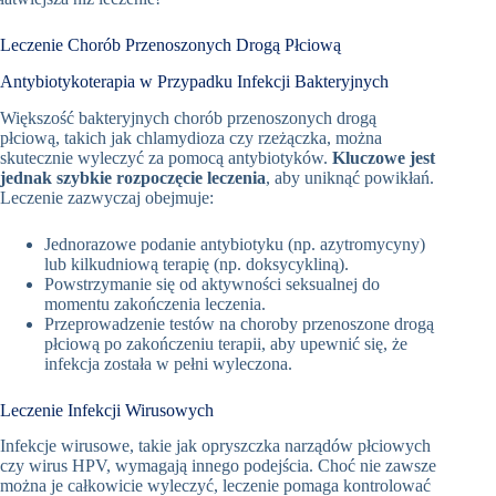
Leczenie Chorób Przenoszonych Drogą Płciową
Antybiotykoterapia w Przypadku Infekcji Bakteryjnych
Większość bakteryjnych chorób przenoszonych drogą
płciową, takich jak chlamydioza czy rzeżączka, można
skutecznie wyleczyć za pomocą antybiotyków.
Kluczowe jest
jednak szybkie rozpoczęcie leczenia
, aby uniknąć powikłań.
Leczenie zazwyczaj obejmuje:
Jednorazowe podanie antybiotyku (np. azytromycyny)
lub kilkudniową terapię (np. doksycykliną).
Powstrzymanie się od aktywności seksualnej do
momentu zakończenia leczenia.
Przeprowadzenie testów na choroby przenoszone drogą
płciową po zakończeniu terapii, aby upewnić się, że
infekcja została w pełni wyleczona.
Leczenie Infekcji Wirusowych
Infekcje wirusowe, takie jak opryszczka narządów płciowych
czy wirus HPV, wymagają innego podejścia. Choć nie zawsze
można je całkowicie wyleczyć, leczenie pomaga kontrolować