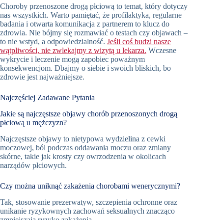
Choroby przenoszone drogą płciową to temat, który dotyczy
nas wszystkich. Warto pamiętać, że profilaktyka, regularne
badania i otwarta komunikacja z partnerem to klucz do
zdrowia. Nie bójmy się rozmawiać o testach czy objawach –
to nie wstyd, a odpowiedzialność.
Jeśli coś budzi nasze
wątpliwości, nie zwlekajmy z wizytą u lekarza.
Wczesne
wykrycie i leczenie mogą zapobiec poważnym
konsekwencjom. Dbajmy o siebie i swoich bliskich, bo
zdrowie jest najważniejsze.
Najczęściej Zadawane Pytania
Jakie są najczęstsze objawy chorób przenoszonych drogą
płciową u mężczyzn?
Najczęstsze objawy to nietypowa wydzielina z cewki
moczowej, ból podczas oddawania moczu oraz zmiany
skórne, takie jak krosty czy owrzodzenia w okolicach
narządów płciowych.
Czy można uniknąć zakażenia chorobami wenerycznymi?
Tak, stosowanie prezerwatyw, szczepienia ochronne oraz
unikanie ryzykownych zachowań seksualnych znacząco
zmniejszają ryzyko zakażenia.