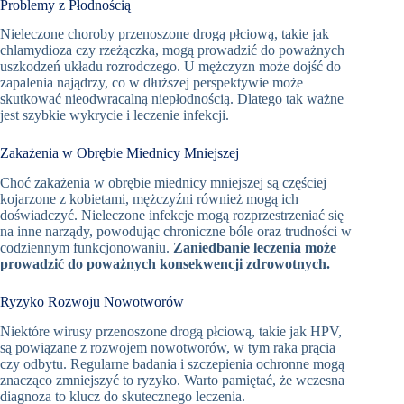
Problemy z Płodnością
Nieleczone choroby przenoszone drogą płciową, takie jak
chlamydioza czy rzeżączka, mogą prowadzić do poważnych
uszkodzeń układu rozrodczego. U mężczyzn może dojść do
zapalenia najądrzy, co w dłuższej perspektywie może
skutkować nieodwracalną niepłodnością. Dlatego tak ważne
jest szybkie wykrycie i leczenie infekcji.
Zakażenia w Obrębie Miednicy Mniejszej
Choć zakażenia w obrębie miednicy mniejszej są częściej
kojarzone z kobietami, mężczyźni również mogą ich
doświadczyć. Nieleczone infekcje mogą rozprzestrzeniać się
na inne narządy, powodując chroniczne bóle oraz trudności w
codziennym funkcjonowaniu.
Zaniedbanie leczenia może
prowadzić do poważnych konsekwencji zdrowotnych.
Ryzyko Rozwoju Nowotworów
Niektóre wirusy przenoszone drogą płciową, takie jak HPV,
są powiązane z rozwojem nowotworów, w tym raka prącia
czy odbytu. Regularne badania i szczepienia ochronne mogą
znacząco zmniejszyć to ryzyko. Warto pamiętać, że wczesna
diagnoza to klucz do skutecznego leczenia.