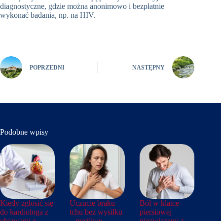
diagnostyczne, gdzie można anonimowo i bezpłatnie
wykonać badania, np. na HIV.
POPRZEDNI
NASTĘPNY
Podobne wpisy
Kiedy zgłosić się
Uczucie braku
Ból w klatce
do kardiologa z
tchu bez wysiłku
piersiowej
objawami z
– możliwe
niezwiązany z