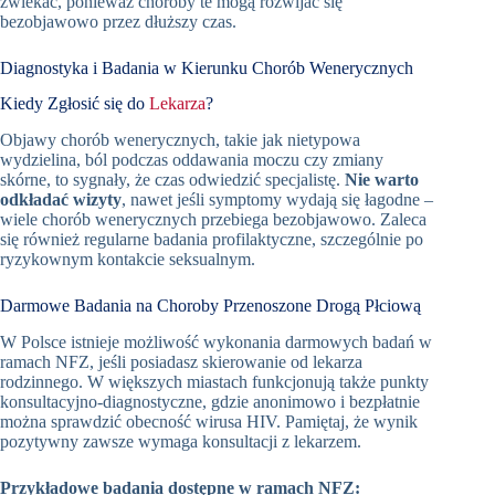
zwlekać, ponieważ choroby te mogą rozwijać się
bezobjawowo przez dłuższy czas.
Diagnostyka i Badania w Kierunku Chorób Wenerycznych
Kiedy Zgłosić się do
Lekarza
?
Objawy chorób wenerycznych, takie jak nietypowa
wydzielina, ból podczas oddawania moczu czy zmiany
skórne, to sygnały, że czas odwiedzić specjalistę.
Nie warto
odkładać wizyty
, nawet jeśli symptomy wydają się łagodne –
wiele chorób wenerycznych przebiega bezobjawowo. Zaleca
się również regularne badania profilaktyczne, szczególnie po
ryzykownym kontakcie seksualnym.
Darmowe Badania na Choroby Przenoszone Drogą Płciową
W Polsce istnieje możliwość wykonania darmowych badań w
ramach NFZ, jeśli posiadasz skierowanie od lekarza
rodzinnego. W większych miastach funkcjonują także punkty
konsultacyjno-diagnostyczne, gdzie anonimowo i bezpłatnie
można sprawdzić obecność wirusa HIV. Pamiętaj, że wynik
pozytywny zawsze wymaga konsultacji z lekarzem.
Przykładowe badania dostępne w ramach NFZ: