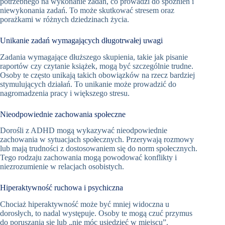
potrzebnego na wykonanie zadań, co prowadzi do spóźnień i
niewykonania zadań. To może skutkować stresem oraz
porażkami w różnych dziedzinach życia.
Unikanie zadań wymagających długotrwałej uwagi
Zadania wymagające dłuższego skupienia, takie jak pisanie
raportów czy czytanie książek, mogą być szczególnie trudne.
Osoby te często unikają takich obowiązków na rzecz bardziej
stymulujących działań. To unikanie może prowadzić do
nagromadzenia pracy i większego stresu.
Nieodpowiednie zachowania społeczne
Dorośli z ADHD mogą wykazywać nieodpowiednie
zachowania w sytuacjach społecznych. Przerywają rozmowy
lub mają trudności z dostosowaniem się do norm społecznych.
Tego rodzaju zachowania mogą powodować konflikty i
niezrozumienie w relacjach osobistych.
Hiperaktywność ruchowa i psychiczna
Chociaż hiperaktywność może być mniej widoczna u
dorosłych, to nadal występuje. Osoby te mogą czuć przymus
do poruszania się lub „nie móc usiedzieć w miejscu”.