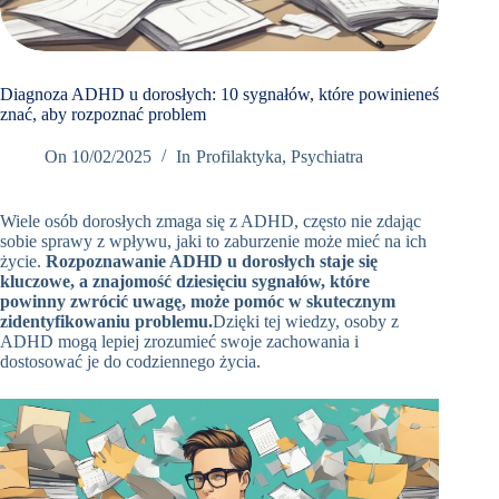
Book
Appointment
Now
Diagnoza ADHD u dorosłych: 10 sygnałów, które powinieneś
znać, aby rozpoznać problem
+48
On
10/02/2025
In
Profilaktyka
,
Psychiatra
12
298
Wiele osób dorosłych zmaga się z ADHD, często nie zdając
76 66
sobie sprawy z wpływu, jaki to zaburzenie może mieć na ich
Umów
życie.
Rozpoznawanie ADHD u dorosłych staje się
wizytę w
kluczowe, a znajomość dziesięciu sygnałów, które
Oslomed
powinny zwrócić uwagę, może pomóc w skutecznym
zidentyfikowaniu problemu.
Dzięki tej wiedzy, osoby z
ADHD mogą lepiej zrozumieć swoje zachowania i
dostosować je do codziennego życia.