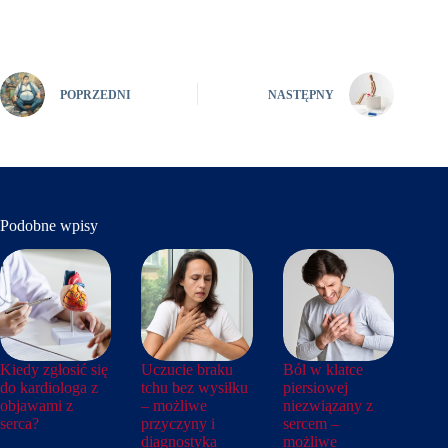
POPRZEDNI
NASTĘPNY
Podobne wpisy
Kiedy zgłosić się
Uczucie braku
Ból w klatce
do kardiologa z
tchu bez wysiłku
piersiowej
objawami z
– możliwe
niezwiązany z
serca?
przyczyny i
sercem –
diagnostyka
możliwe