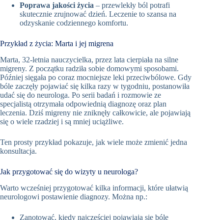
Poprawa jakości życia
– przewlekły ból potrafi
skutecznie zrujnować dzień. Leczenie to szansa na
odzyskanie codziennego komfortu.
Przykład z życia: Marta i jej migrena
Marta, 32-letnia nauczycielka, przez lata cierpiała na silne
migreny. Z początku radziła sobie domowymi sposobami.
Później sięgała po coraz mocniejsze leki przeciwbólowe. Gdy
bóle zaczęły pojawiać się kilka razy w tygodniu, postanowiła
udać się do neurologa. Po serii badań i rozmowie ze
specjalistą otrzymała odpowiednią diagnozę oraz plan
leczenia. Dziś migreny nie zniknęły całkowicie, ale pojawiają
się o wiele rzadziej i są mniej uciążliwe.
Ten prosty przykład pokazuje, jak wiele może zmienić jedna
konsultacja.
Jak przygotować się do wizyty u neurologa?
Warto wcześniej przygotować kilka informacji, które ułatwią
neurologowi postawienie diagnozy. Można np.:
Zanotować, kiedy najczęściej pojawiają się bóle