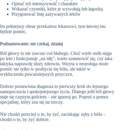
Opisać ich intensywność i charakter
Wskazać czynniki, które je wywołują lub łagodzą
Przygotować listę zażywanych leków
Im pełniejszy obraz przekażesz lekarzowi, tym łatwiej mu
będzie pomóc.
Podsumowanie: nie czekaj, działaj
Ból głowy to nie zawsze coś błahego. Choć wiele osób sięga
po leki i funkcjonuje „na siłę”, warto zastanowić się, czy taka
taktyka naprawdę służy zdrowiu. Wizyta u neurologa może
pomóc nie tylko w pozbyciu się bólu, ale także w
wykluczeniu poważniejszych przyczyn.
Dobrze postawiona diagnoza to pierwszy krok do lepszego
samopoczucia i spokojniejszego życia. Dlatego jeśli ból głowy
staje się częstym gościem – nie ignoruj go. Poproś o pomoc
specjalistę, który zna się na rzeczy.
Nie chodzi przecież o to, by żyć, zaciskając zęby z bólu –
chodzi o to, by żyć dobrze.