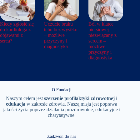
Kiedy zgłosić się
Uczucie braku
Ból w klatce
do kardiologa z
tchu bez wysiłku
piersiowej
objawami z
– możliwe
niezwiązany z
serca?
przyczyny i
sercem –
diagnostyka
możliwe
przyczyny i
diagnostyka
O Fundacji
Naszym celem jest
szerzenie
profilaktyki
zdrowotnej
i
edukacja
w zakresie zdrowia. Naszą misja jest poprawa
jakości życia poprzez działania prozdrowotne, edukacyjne i
charytatywne.
Zadzwoń do nas