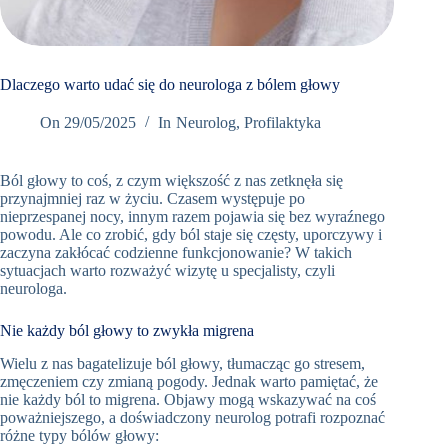
Book
Appointment
Now
Dlaczego warto udać się do neurologa z bólem głowy
On
29/05/2025
In
Neurolog
,
Profilaktyka
+48
12
298
Ból głowy to coś, z czym większość z nas zetknęła się
przynajmniej raz w życiu. Czasem występuje po
76 66
nieprzespanej nocy, innym razem pojawia się bez wyraźnego
Umów
powodu. Ale co zrobić, gdy ból staje się częsty, uporczywy i
wizytę w
zaczyna zakłócać codzienne funkcjonowanie? W takich
Oslomed
sytuacjach warto rozważyć wizytę u specjalisty, czyli
neurologa.
Nie każdy ból głowy to zwykła migrena
Wielu z nas bagatelizuje ból głowy, tłumacząc go stresem,
zmęczeniem czy zmianą pogody. Jednak warto pamiętać, że
nie każdy ból to migrena. Objawy mogą wskazywać na coś
poważniejszego, a doświadczony neurolog potrafi rozpoznać
różne typy bólów głowy: