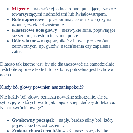
Migreny
– najczęściej jednostronne, pulsujące, często z
towarzyszącymi nudnościami lub światłowstrętem.
Bóle napięciowe
– przypominające ucisk obręczy na
głowie, zwykle dwustronne.
Klasterowe bóle głowy
– niezwykle silne, pojawiające
się seriami, często o tej samej porze.
Bóle wtórne
– mogą wynikać z innych problemów
zdrowotnych, np. guzów, nadciśnienia czy zapalenia
zatok.
Dlatego tak istotne jest, by nie diagnozować się samodzielnie.
Jeśli bóle są przewlekłe lub nasilone, potrzebna jest fachowa
ocena.
Kiedy ból głowy powinien nas zaniepokoić?
Nie każdy ból głowy oznacza poważne schorzenie, ale są
sytuacje, w których warto jak najszybciej udać się do lekarza.
Na co zwrócić uwagę?
Gwałtowny początek
– nagły, bardzo silny ból, który
pojawia się bez ostrzeżenia.
Zmiana charakteru bólu
– jeśli nasz „zwykły” ból