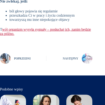
Nie zwlekaj, jeśli:
ból głowy pojawia się regularnie
przeszkadza Ci w pracy i życiu codziennym
towarzyszą mu inne niepokojące objawy
T
wój organizm wysyła sygnały – posłuchaj ich, zanim będzie
za późno.
POPRZEDNI
NASTĘPNY
Podobne wpisy