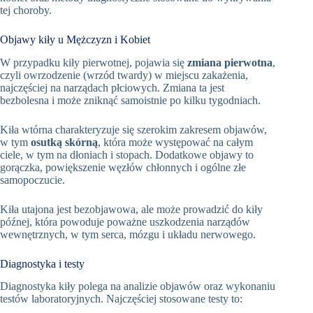
tej choroby.
Objawy kiły u Mężczyzn i Kobiet
W przypadku kiły pierwotnej, pojawia się
zmiana pierwotna
,
czyli owrzodzenie (wrzód twardy) w miejscu zakażenia,
najczęściej na narządach płciowych. Zmiana ta jest
bezbolesna i może zniknąć samoistnie po kilku tygodniach.
Kiła wtórna charakteryzuje się szerokim zakresem objawów,
w tym
osutką skórną
, która może występować na całym
ciele, w tym na dłoniach i stopach. Dodatkowe objawy to
gorączka, powiększenie węzłów chłonnych i ogólne złe
samopoczucie.
Kiła utajona jest bezobjawowa, ale może prowadzić do kiły
późnej, która powoduje poważne uszkodzenia narządów
wewnętrznych, w tym serca, mózgu i układu nerwowego.
Diagnostyka i testy
Diagnostyka kiły polega na analizie objawów oraz wykonaniu
testów laboratoryjnych. Najczęściej stosowane testy to: