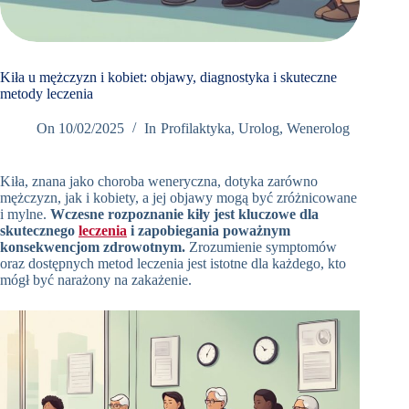
Book
Appointment
Now
Kiła u mężczyzn i kobiet: objawy, diagnostyka i skuteczne
metody leczenia
+48
On
10/02/2025
In
Profilaktyka
,
Urolog
,
Wenerolog
12
298
Kiła, znana jako choroba weneryczna, dotyka zarówno
76 66
mężczyzn, jak i kobiety, a jej objawy mogą być zróżnicowane
Umów
i mylne.
Wczesne rozpoznanie kiły jest kluczowe dla
wizytę w
skutecznego
leczenia
i zapobiegania poważnym
Oslomed
konsekwencjom zdrowotnym.
Zrozumienie symptomów
oraz dostępnych metod leczenia jest istotne dla każdego, kto
mógł być narażony na zakażenie.