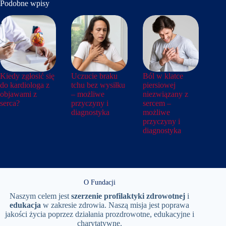
Podobne wpisy
Kiedy zgłosić się
Uczucie braku
Ból w klatce
do kardiologa z
tchu bez wysiłku
piersiowej
objawami z
– możliwe
niezwiązany z
serca?
przyczyny i
sercem –
diagnostyka
możliwe
przyczyny i
diagnostyka
O Fundacji
Naszym celem jest
szerzenie
profilaktyki
zdrowotnej
i
edukacja
w zakresie zdrowia. Naszą misja jest poprawa
jakości życia poprzez działania prozdrowotne, edukacyjne i
charytatywne.