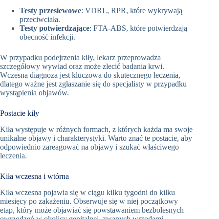
Testy przesiewowe
: VDRL, RPR, które wykrywają
przeciwciała.
Testy potwierdzające
: FTA-ABS, które potwierdzają
obecność infekcji.
W przypadku podejrzenia kiły, lekarz przeprowadza
szczegółowy wywiad oraz może zlecić badania krwi.
Wczesna diagnoza jest kluczowa do skutecznego leczenia,
dlatego ważne jest zgłaszanie się do specjalisty w przypadku
wystąpienia objawów.
Postacie kiły
Kiła występuje w różnych formach, z których każda ma swoje
unikalne objawy i charakterystyki. Warto znać te postacie, aby
odpowiednio zareagować na objawy i szukać właściwego
leczenia.
Kiła wczesna i wtórna
Kiła wczesna pojawia się w ciągu kilku tygodni do kilku
miesięcy po zakażeniu. Obserwuje się w niej początkowy
etap, który może objawiać się powstawaniem bezbolesnych
owrzodzeń w okolicy genitalnej, zwanych wrzodami