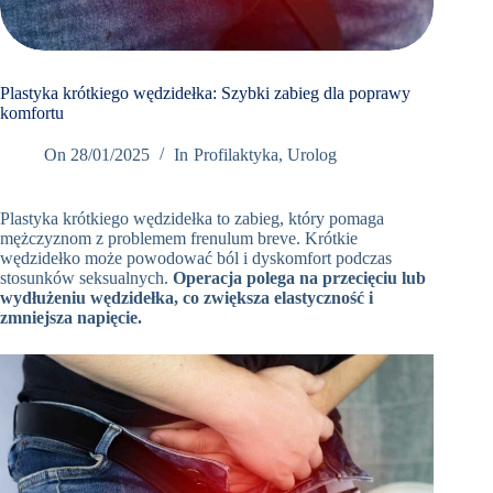
Book
Appointment
Now
Plastyka krótkiego wędzidełka: Szybki zabieg dla poprawy
komfortu
+48
On
28/01/2025
In
Profilaktyka
,
Urolog
12
298
Plastyka krótkiego wędzidełka to zabieg, który pomaga
76 66
mężczyznom z problemem frenulum breve. Krótkie
Umów
wędzidełko może powodować ból i dyskomfort podczas
wizytę w
stosunków seksualnych.
Operacja polega na przecięciu lub
Oslomed
wydłużeniu wędzidełka, co zwiększa elastyczność i
zmniejsza napięcie.