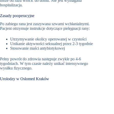
może od razu wrócić do domu. Nie jest wymagana
hospitalizacja.
Zasady pooperacyjne
Po zabiegu rana jest zaszywana szwami wchłanialnymi.
Pacjent otrzymuje instrukcje dotyczące pielęgnacji rany:
Utrzymywanie okolicy operowanej w czystości
Unikanie aktywności seksualnej przez 2-3 tygodnie
Stosowanie maści antybiotykowej
Pełny powrót do zdrowia następuje zwykle po 4-6
tygodniach. W tym czasie należy unikać intensywnego
wysiłku fizycznego.
Urolodzy w Oslomed Kraków