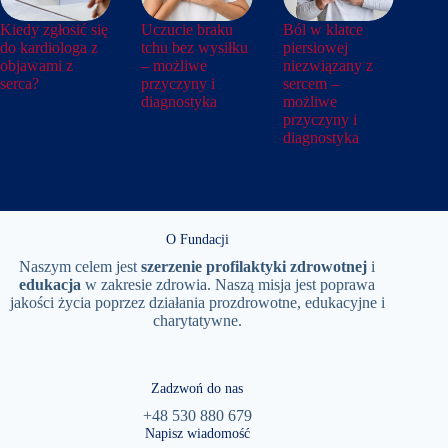
Kiedy zgłosić się
Uczucie braku
Ból w klatce
do kardiologa z
tchu bez wysiłku
piersiowej
objawami z
– możliwe
niezwiązany z
serca?
przyczyny i
sercem –
diagnostyka
możliwe
przyczyny i
diagnostyka
O Fundacji
Naszym celem jest
szerzenie
profilaktyki
zdrowotnej
i
edukacja
w zakresie zdrowia. Naszą misja jest poprawa
jakości życia poprzez działania prozdrowotne, edukacyjne i
charytatywne.
Zadzwoń do nas
+48 530 880 679
Napisz wiadomość