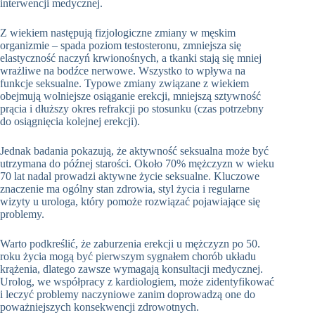
interwencji medycznej.
Z wiekiem następują fizjologiczne zmiany w męskim
organizmie – spada poziom testosteronu, zmniejsza się
elastyczność naczyń krwionośnych, a tkanki stają się mniej
wrażliwe na bodźce nerwowe. Wszystko to wpływa na
funkcje seksualne. Typowe zmiany związane z wiekiem
obejmują wolniejsze osiąganie erekcji, mniejszą sztywność
prącia i dłuższy okres refrakcji po stosunku (czas potrzebny
do osiągnięcia kolejnej erekcji).
Jednak badania pokazują, że aktywność seksualna może być
utrzymana do późnej starości. Około 70% mężczyzn w wieku
70 lat nadal prowadzi aktywne życie seksualne. Kluczowe
znaczenie ma ogólny stan zdrowia, styl życia i regularne
wizyty u urologa, który pomoże rozwiązać pojawiające się
problemy.
Warto podkreślić, że zaburzenia erekcji u mężczyzn po 50.
roku życia mogą być pierwszym sygnałem chorób układu
krążenia, dlatego zawsze wymagają konsultacji medycznej.
Urolog, we współpracy z kardiologiem, może zidentyfikować
i leczyć problemy naczyniowe zanim doprowadzą one do
poważniejszych konsekwencji zdrowotnych.