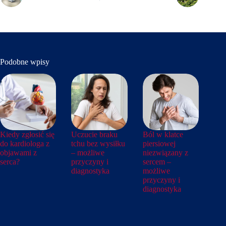
Podobne wpisy
Kiedy zgłosić się
Uczucie braku
Ból w klatce
do kardiologa z
tchu bez wysiłku
piersiowej
objawami z
– możliwe
niezwiązany z
serca?
przyczyny i
sercem –
diagnostyka
możliwe
przyczyny i
diagnostyka