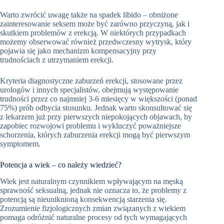
Warto zwrócić uwagę także na spadek libido – obniżone
zainteresowanie seksem może być zarówno przyczyną, jak i
skutkiem problemów z erekcją. W niektórych przypadkach
możemy obserwować również przedwczesny wytrysk, który
pojawia się jako mechanizm kompensacyjny przy
trudnościach z utrzymaniem erekcji.
Kryteria diagnostyczne zaburzeń erekcji, stosowane przez
urologów i innych specjalistów, obejmują występowanie
trudności przez co najmniej 3-6 miesięcy w większości (ponad
75%) prób odbycia stosunku. Jednak warto skonsultować się
z lekarzem już przy pierwszych niepokojących objawach, by
zapobiec rozwojowi problemu i wykluczyć poważniejsze
schorzenia, których zaburzenia erekcji mogą być pierwszym
symptomem.
Potencja a wiek – co należy wiedzieć?
Wiek jest naturalnym czynnikiem wpływającym na męską
sprawność seksualną, jednak nie oznacza to, że problemy z
potencją są nieuniknioną konsekwencją starzenia się.
Zrozumienie fizjologicznych zmian związanych z wiekiem
pomaga odróżnić naturalne procesy od tych wymagających