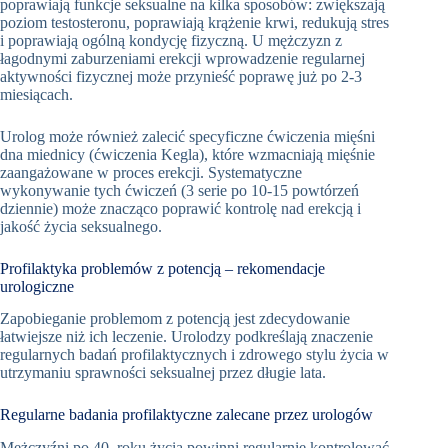
poprawiają funkcje seksualne na kilka sposobów: zwiększają
poziom testosteronu, poprawiają krążenie krwi, redukują stres
i poprawiają ogólną kondycję fizyczną. U mężczyzn z
łagodnymi zaburzeniami erekcji wprowadzenie regularnej
aktywności fizycznej może przynieść poprawę już po 2-3
miesiącach.
Urolog może również zalecić specyficzne ćwiczenia mięśni
dna miednicy (ćwiczenia Kegla), które wzmacniają mięśnie
zaangażowane w proces erekcji. Systematyczne
wykonywanie tych ćwiczeń (3 serie po 10-15 powtórzeń
dziennie) może znacząco poprawić kontrolę nad erekcją i
jakość życia seksualnego.
Profilaktyka problemów z potencją – rekomendacje
urologiczne
Zapobieganie problemom z potencją jest zdecydowanie
łatwiejsze niż ich leczenie. Urolodzy podkreślają znaczenie
regularnych badań profilaktycznych i zdrowego stylu życia w
utrzymaniu sprawności seksualnej przez długie lata.
Regularne badania profilaktyczne zalecane przez urologów
Mężczyźni po 40. roku życia powinni regularnie kontrolować