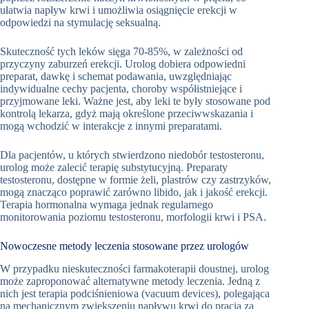
ułatwia napływ krwi i umożliwia osiągnięcie erekcji w
odpowiedzi na stymulację seksualną.
Skuteczność tych leków sięga 70-85%, w zależności od
przyczyny zaburzeń erekcji. Urolog dobiera odpowiedni
preparat, dawkę i schemat podawania, uwzględniając
indywidualne cechy pacjenta, choroby współistniejące i
przyjmowane leki. Ważne jest, aby leki te były stosowane pod
kontrolą lekarza, gdyż mają określone przeciwwskazania i
mogą wchodzić w interakcje z innymi preparatami.
Dla pacjentów, u których stwierdzono niedobór testosteronu,
urolog może zalecić terapię substytucyjną. Preparaty
testosteronu, dostępne w formie żeli, plastrów czy zastrzyków,
mogą znacząco poprawić zarówno libido, jak i jakość erekcji.
Terapia hormonalna wymaga jednak regularnego
monitorowania poziomu testosteronu, morfologii krwi i PSA.
Nowoczesne metody leczenia stosowane przez urologów
W przypadku nieskuteczności farmakoterapii doustnej, urolog
może zaproponować alternatywne metody leczenia. Jedną z
nich jest terapia podciśnieniowa (vacuum devices), polegająca
na mechanicznym zwiększeniu napływu krwi do prącia za