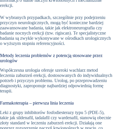
informacji o stanie naczyń krwionośnych i mechanizmie
erekcji.
W wybranych przypadkach, szczególnie przy podejrzeniu
przyczyn neurologicznych, mogą być konieczne bardziej
zaawansowane badania, takie jak elektroneurografia czy
badanie nocnych erekcji (tzw. rigiscan). Te specjalistyczne
badania są zwykle wykonywane w ośrodkach urologicznych
o wyższym stopniu referencyjności.
Metody leczenia problemów z potencją stosowane przez
urologów
Współczesna urologia oferuje szeroki wachlarz metod
leczenia zaburzeń erekcji, dostosowanych do indywidualnych
potrzeb i przyczyn problemu. Urolog, po przeprowadzeniu
diagnostyki, zaproponuje najbardziej odpowiednią formę
terapii.
Farmakoterapia – pierwsza linia leczenia
Leki z grupy inhibitorów fosfodiesterazy typu 5 (PDE-5),
takie jak sildenafil, tadalafil czy wardenafil, stanowią obecnie
złoty standard w leczeniu zaburzeń erekcji. Działają one
poprzez rozszerzenie naczyń krwionośnych w prąciu, co