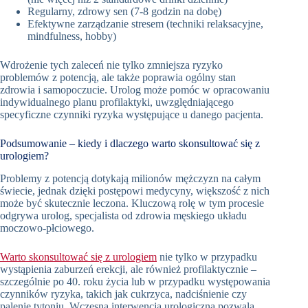
Regularny, zdrowy sen (7-8 godzin na dobę)
Efektywne zarządzanie stresem (techniki relaksacyjne,
mindfulness, hobby)
Wdrożenie tych zaleceń nie tylko zmniejsza ryzyko
problemów z potencją, ale także poprawia ogólny stan
zdrowia i samopoczucie. Urolog może pomóc w opracowaniu
indywidualnego planu profilaktyki, uwzględniającego
specyficzne czynniki ryzyka występujące u danego pacjenta.
Podsumowanie – kiedy i dlaczego warto skonsultować się z
urologiem?
Problemy z potencją dotykają milionów mężczyzn na całym
świecie, jednak dzięki postępowi medycyny, większość z nich
może być skutecznie leczona. Kluczową rolę w tym procesie
odgrywa urolog, specjalista od zdrowia męskiego układu
moczowo-płciowego.
Warto skonsultować się z urologiem
nie tylko w przypadku
wystąpienia zaburzeń erekcji, ale również profilaktycznie –
szczególnie po 40. roku życia lub w przypadku występowania
czynników ryzyka, takich jak cukrzyca, nadciśnienie czy
palenie tytoniu. Wczesna interwencja urologiczna pozwala