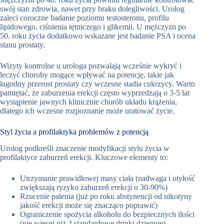
swój stan zdrowia, nawet przy braku dolegliwości. Urolog
zaleci coroczne badanie poziomu testosteronu, profilu
lipidowego, ciśnienia tętniczego i glikemii. U mężczyzn po
50. roku życia dodatkowo wskazane jest badanie PSA i ocena
stanu prostaty.
Wizyty kontrolne u urologa pozwalają wcześnie wykryć i
leczyć choroby mogące wpływać na potencję, takie jak
łagodny przerost prostaty czy wczesne stadia cukrzycy. Warto
pamiętać, że zaburzenia erekcji często wyprzedzają o 3-5 lat
wystąpienie jawnych klinicznie chorób układu krążenia,
dlatego ich wczesne rozpoznanie może uratować życie.
Styl życia a profilaktyka problemów z potencją
Urolog podkreśli znaczenie modyfikacji stylu życia w
profilaktyce zaburzeń erekcji. Kluczowe elementy to:
Utrzymanie prawidłowej masy ciała (nadwaga i otyłość
zwiększają ryzyko zaburzeń erekcji o 30-90%)
Rzucenie palenia (już po roku abstynencji od nikotyny
jakość erekcji może się znacząco poprawić)
Ograniczenie spożycia alkoholu do bezpiecznych ilości
(nie więcej niż 2 standardowe drinki dziennie)