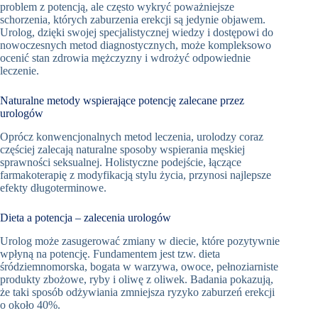
problem z potencją, ale często wykryć poważniejsze
schorzenia, których zaburzenia erekcji są jedynie objawem.
Urolog, dzięki swojej specjalistycznej wiedzy i dostępowi do
nowoczesnych metod diagnostycznych, może kompleksowo
ocenić stan zdrowia mężczyzny i wdrożyć odpowiednie
leczenie.
Naturalne metody wspierające potencję zalecane przez
urologów
Oprócz konwencjonalnych metod leczenia, urolodzy coraz
częściej zalecają naturalne sposoby wspierania męskiej
sprawności seksualnej. Holistyczne podejście, łączące
farmakoterapię z modyfikacją stylu życia, przynosi najlepsze
efekty długoterminowe.
Dieta a potencja – zalecenia urologów
Urolog może zasugerować zmiany w diecie, które pozytywnie
wpłyną na potencję. Fundamentem jest tzw. dieta
śródziemnomorska, bogata w warzywa, owoce, pełnoziarniste
produkty zbożowe, ryby i oliwę z oliwek. Badania pokazują,
że taki sposób odżywiania zmniejsza ryzyko zaburzeń erekcji
o około 40%.