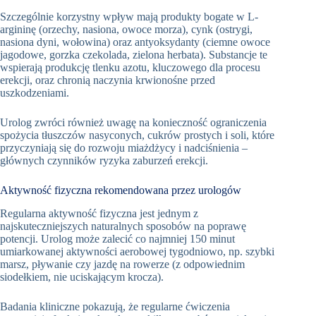
Szczególnie korzystny wpływ mają produkty bogate w L-
argininę (orzechy, nasiona, owoce morza), cynk (ostrygi,
nasiona dyni, wołowina) oraz antyoksydanty (ciemne owoce
jagodowe, gorzka czekolada, zielona herbata). Substancje te
wspierają produkcję tlenku azotu, kluczowego dla procesu
erekcji, oraz chronią naczynia krwionośne przed
uszkodzeniami.
Urolog zwróci również uwagę na konieczność ograniczenia
spożycia tłuszczów nasyconych, cukrów prostych i soli, które
przyczyniają się do rozwoju miażdżycy i nadciśnienia –
głównych czynników ryzyka zaburzeń erekcji.
Aktywność fizyczna rekomendowana przez urologów
Regularna aktywność fizyczna jest jednym z
najskuteczniejszych naturalnych sposobów na poprawę
potencji. Urolog może zalecić co najmniej 150 minut
umiarkowanej aktywności aerobowej tygodniowo, np. szybki
marsz, pływanie czy jazdę na rowerze (z odpowiednim
siodełkiem, nie uciskającym krocza).
Badania kliniczne pokazują, że regularne ćwiczenia