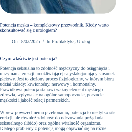
Book
Appointment
Now
Potencja męska – kompleksowy przewodnik. Kiedy warto
skonsultować się z urologiem?
+48
On
18/02/2025
In
Profilaktyka
,
Urolog
12
298
Czym właściwie jest potencja?
76 66
Umów
Potencja seksualna to zdolność mężczyzny do osiągnięcia i
wizytę w
utrzymania erekcji umożliwiającej satysfakcjonujący stosunek
Oslomed
płciowy. Jest to złożony proces fizjologiczny, w którym biorą
udział układy: krwionośny, nerwowy i hormonalny.
Prawidłowa potencja stanowi ważny element męskiego
zdrowia, wpływając na ogólne samopoczucie, poczucie
męskości i jakość relacji partnerskich.
Wbrew powszechnemu przekonaniu, potencja to nie tylko siła
erekcji, ale również zdolność do odczuwania pożądania
seksualnego (libido) oraz ogólna witalność organizmu.
Dlatego problemy z potencją mogą objawiać się na różne