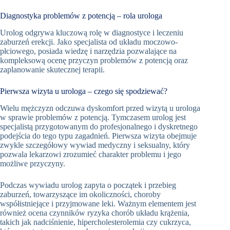
Diagnostyka problemów z potencją – rola urologa
Urolog odgrywa kluczową rolę w diagnostyce i leczeniu
zaburzeń erekcji. Jako specjalista od układu moczowo-
płciowego, posiada wiedzę i narzędzia pozwalające na
kompleksową ocenę przyczyn problemów z potencją oraz
zaplanowanie skutecznej terapii.
Pierwsza wizyta u urologa – czego się spodziewać?
Wielu mężczyzn odczuwa dyskomfort przed wizytą u urologa
w sprawie problemów z potencją. Tymczasem urolog jest
specjalistą przygotowanym do profesjonalnego i dyskretnego
podejścia do tego typu zagadnień. Pierwsza wizyta obejmuje
zwykle szczegółowy wywiad medyczny i seksualny, który
pozwala lekarzowi zrozumieć charakter problemu i jego
możliwe przyczyny.
Podczas wywiadu urolog zapyta o początek i przebieg
zaburzeń, towarzyszące im okoliczności, choroby
współistniejące i przyjmowane leki. Ważnym elementem jest
również ocena czynników ryzyka chorób układu krążenia,
takich jak nadciśnienie, hipercholesterolemia czy cukrzyca,