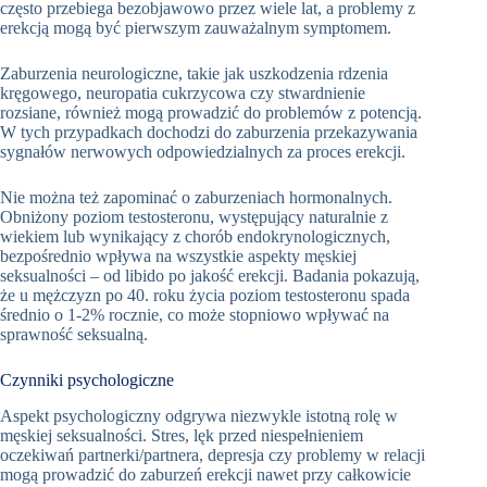
często przebiega bezobjawowo przez wiele lat, a problemy z
erekcją mogą być pierwszym zauważalnym symptomem.
Zaburzenia neurologiczne, takie jak uszkodzenia rdzenia
kręgowego, neuropatia cukrzycowa czy stwardnienie
rozsiane, również mogą prowadzić do problemów z potencją.
W tych przypadkach dochodzi do zaburzenia przekazywania
sygnałów nerwowych odpowiedzialnych za proces erekcji.
Nie można też zapominać o zaburzeniach hormonalnych.
Obniżony poziom testosteronu, występujący naturalnie z
wiekiem lub wynikający z chorób endokrynologicznych,
bezpośrednio wpływa na wszystkie aspekty męskiej
seksualności – od libido po jakość erekcji. Badania pokazują,
że u mężczyzn po 40. roku życia poziom testosteronu spada
średnio o 1-2% rocznie, co może stopniowo wpływać na
sprawność seksualną.
Czynniki psychologiczne
Aspekt psychologiczny odgrywa niezwykle istotną rolę w
męskiej seksualności. Stres, lęk przed niespełnieniem
oczekiwań partnerki/partnera, depresja czy problemy w relacji
mogą prowadzić do zaburzeń erekcji nawet przy całkowicie