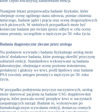
które często towarzyszą zaburzeniom erekcji.
Następnie lekarz przeprowadza badanie fizykalne, które
obejmuje ocenę ogólnego stanu zdrowia, pomiar ciśnienia
tętniczego, badanie jąder i prącia oraz ocenę drugorzędowych
cech płciowych. W niektórych przypadkach może być
konieczne badanie per rectum (przez odbyt) w celu oceny
stanu prostaty, szczególnie u mężczyzn po 50. roku życia.
Badania diagnostyczne zlecane przez urologa
Na podstawie wywiadu i badania fizykalnego urolog może
zlecić dodatkowe badania, które pomogą określić przyczynę
zaburzeń erekcji. Standardowo wykonywane są badania
laboratoryjne, obejmujące ocenę poziomu testosteronu,
prolaktyny i glukozy we krwi, profil lipidowy oraz badanie
PSA (swoisty antygen prostaty) u mężczyzn po 50. roku
życia.
W przypadku podejrzenia przyczyn naczyniowych, urolog
może skierować pacjenta na badanie USG dopplerowskie
prącia, które pozwala ocenić przepływ krwi w naczyniach
zaopatrujących narząd. Badanie to, wykonywane po
farmakologicznym wywołaniu erekcji, dostarcza cennych