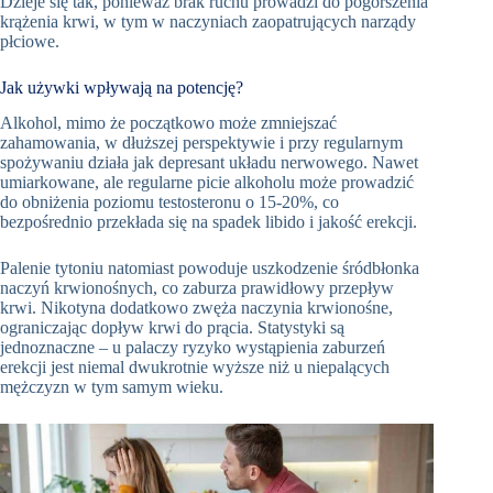
Dzieje się tak, ponieważ brak ruchu prowadzi do pogorszenia
krążenia krwi, w tym w naczyniach zaopatrujących narządy
płciowe.
Jak używki wpływają na potencję?
Alkohol, mimo że początkowo może zmniejszać
zahamowania, w dłuższej perspektywie i przy regularnym
spożywaniu działa jak depresant układu nerwowego. Nawet
umiarkowane, ale regularne picie alkoholu może prowadzić
do obniżenia poziomu testosteronu o 15-20%, co
bezpośrednio przekłada się na spadek libido i jakość erekcji.
Palenie tytoniu natomiast powoduje uszkodzenie śródbłonka
naczyń krwionośnych, co zaburza prawidłowy przepływ
krwi. Nikotyna dodatkowo zwęża naczynia krwionośne,
ograniczając dopływ krwi do prącia. Statystyki są
jednoznaczne – u palaczy ryzyko wystąpienia zaburzeń
erekcji jest niemal dwukrotnie wyższe niż u niepalących
mężczyzn w tym samym wieku.