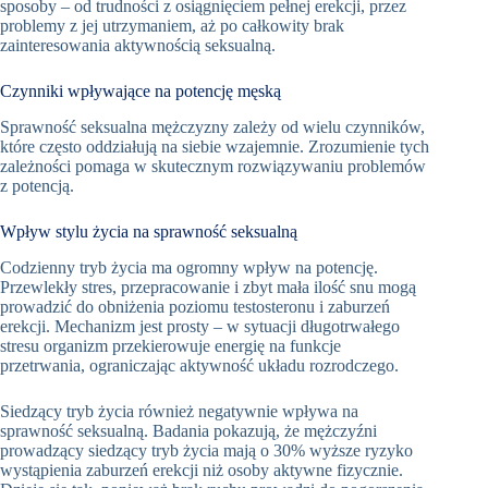
sposoby – od trudności z osiągnięciem pełnej erekcji, przez
problemy z jej utrzymaniem, aż po całkowity brak
zainteresowania aktywnością seksualną.
Czynniki wpływające na potencję męską
Sprawność seksualna mężczyzny zależy od wielu czynników,
które często oddziałują na siebie wzajemnie. Zrozumienie tych
zależności pomaga w skutecznym rozwiązywaniu problemów
z potencją.
Wpływ stylu życia na sprawność seksualną
Codzienny tryb życia ma ogromny wpływ na potencję.
Przewlekły stres, przepracowanie i zbyt mała ilość snu mogą
prowadzić do obniżenia poziomu testosteronu i zaburzeń
erekcji. Mechanizm jest prosty – w sytuacji długotrwałego
stresu organizm przekierowuje energię na funkcje
przetrwania, ograniczając aktywność układu rozrodczego.
Siedzący tryb życia również negatywnie wpływa na
sprawność seksualną. Badania pokazują, że mężczyźni
prowadzący siedzący tryb życia mają o 30% wyższe ryzyko
wystąpienia zaburzeń erekcji niż osoby aktywne fizycznie.