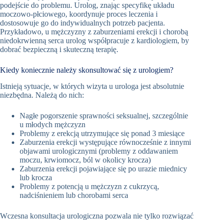
podejście do problemu. Urolog, znając specyfikę układu
moczowo-płciowego, koordynuje proces leczenia i
dostosowuje go do indywidualnych potrzeb pacjenta.
Przykładowo, u mężczyzny z zaburzeniami erekcji i chorobą
niedokrwienną serca urolog współpracuje z kardiologiem, by
dobrać bezpieczną i skuteczną terapię.
Kiedy koniecznie należy skonsultować się z urologiem?
Istnieją sytuacje, w których wizyta u urologa jest absolutnie
niezbędna. Należą do nich:
Nagłe pogorszenie sprawności seksualnej, szczególnie
u młodych mężczyzn
Problemy z erekcją utrzymujące się ponad 3 miesiące
Zaburzenia erekcji występujące równocześnie z innymi
objawami urologicznymi (problemy z oddawaniem
moczu, krwiomocz, ból w okolicy krocza)
Zaburzenia erekcji pojawiające się po urazie miednicy
lub krocza
Problemy z potencją u mężczyzn z cukrzycą,
nadciśnieniem lub chorobami serca
Wczesna konsultacja urologiczna pozwala nie tylko rozwiązać