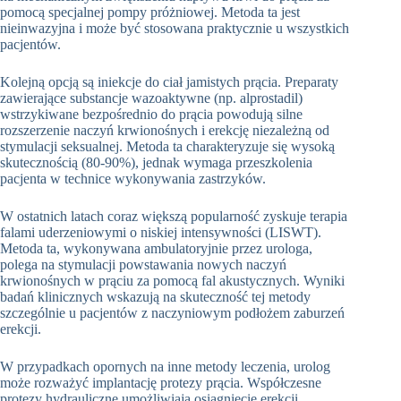
pomocą specjalnej pompy próżniowej. Metoda ta jest
nieinwazyjna i może być stosowana praktycznie u wszystkich
pacjentów.
Kolejną opcją są iniekcje do ciał jamistych prącia. Preparaty
zawierające substancje wazoaktywne (np. alprostadil)
wstrzykiwane bezpośrednio do prącia powodują silne
rozszerzenie naczyń krwionośnych i erekcję niezależną od
stymulacji seksualnej. Metoda ta charakteryzuje się wysoką
skutecznością (80-90%), jednak wymaga przeszkolenia
pacjenta w technice wykonywania zastrzyków.
W ostatnich latach coraz większą popularność zyskuje terapia
falami uderzeniowymi o niskiej intensywności (LISWT).
Metoda ta, wykonywana ambulatoryjnie przez urologa,
polega na stymulacji powstawania nowych naczyń
krwionośnych w prąciu za pomocą fal akustycznych. Wyniki
badań klinicznych wskazują na skuteczność tej metody
szczególnie u pacjentów z naczyniowym podłożem zaburzeń
erekcji.
W przypadkach opornych na inne metody leczenia, urolog
może rozważyć implantację protezy prącia. Współczesne
protezy hydrauliczne umożliwiają osiągnięcie erekcji