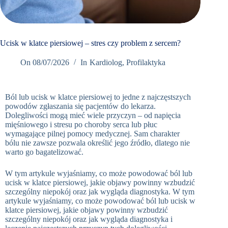
Book
Appointment
Now
Ucisk w klatce piersiowej – stres czy problem z sercem?
On
08/07/2026
In
Kardiolog
,
Profilaktyka
+48
12
298
Ból lub ucisk w klatce piersiowej to jedne z najczęstszych
76 66
powodów zgłaszania się pacjentów do lekarza.
Umów
Dolegliwości mogą mieć wiele przyczyn – od napięcia
wizytę w
mięśniowego i stresu po choroby serca lub płuc
Oslomed
wymagające pilnej pomocy medycznej. Sam charakter
bólu nie zawsze pozwala określić jego źródło, dlatego nie
warto go bagatelizować.
W tym artykule wyjaśniamy, co może powodować ból lub
ucisk w klatce piersiowej, jakie objawy powinny wzbudzić
szczególny niepokój oraz jak wygląda diagnostyka. W tym
artykule wyjaśniamy, co może powodować ból lub ucisk w
klatce piersiowej, jakie objawy powinny wzbudzić
szczególny niepokój oraz jak wygląda diagnostyka i