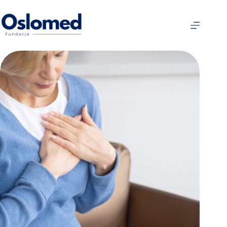
Strona
główna
O
nas
Wpisy
Oslomed
Centrum
Medyczne
Badania
Kliniczne
Lekarze
Kontakt
Polski