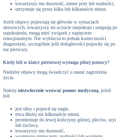
towarzyszy mu duszność, zimne poty lub nudności,
utrzymuje się przez kilka lub kilkanaście minut.
Jeżeli objawy pojawiają się głównie w sytuacjach
stresowych, towarzyszy im uczucie niepokoju i ustępują po
uspokojeniu, mogą mieć związek z napięciem
emocjonalnym. Nie wyklucza to jednak konieczności
diagnostyki, szczególnie jeśli dolegliwości pojawiły się po
raz pierwszy.
Kiedy ból w klatce piersiowej wymaga pilnej pomocy?
Niektóre objawy mogą świadczyć o stanie zagrożenia
życia.
Należy
niezwłocznie wezwać pomoc medyczną
, jeżeli
ból:
jest silny i pojawił się nagle,
trwa dłużej niż kilkanaście minut,
promieniuje do lewej kończyny górnej, pleców, szyi
lub żuchwy,
towarzyszy mu duszność,
występują zimne poty, nudności lub wymioty,