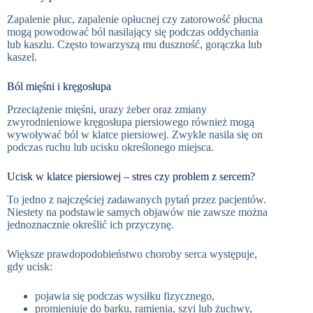
Zapalenie płuc, zapalenie opłucnej czy zatorowość płucna
mogą powodować ból nasilający się podczas oddychania
lub kaszlu. Często towarzyszą mu duszność, gorączka lub
kaszel.
Ból mięśni i kręgosłupa
Przeciążenie mięśni, urazy żeber oraz zmiany
zwyrodnieniowe kręgosłupa piersiowego również mogą
wywoływać ból w klatce piersiowej. Zwykle nasila się on
podczas ruchu lub ucisku określonego miejsca.
Ucisk w klatce piersiowej – stres czy problem z sercem?
To jedno z najczęściej zadawanych pytań przez pacjentów.
Niestety na podstawie samych objawów nie zawsze można
jednoznacznie określić ich przyczynę.
Większe prawdopodobieństwo choroby serca występuje,
gdy ucisk:
pojawia się podczas wysiłku fizycznego,
promieniuje do barku, ramienia, szyi lub żuchwy,