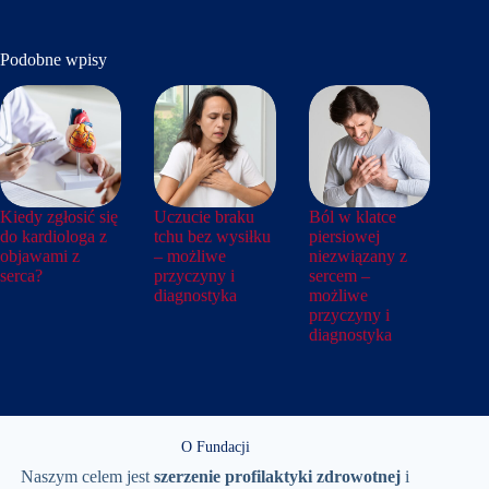
Podobne wpisy
Kiedy zgłosić się
Uczucie braku
Ból w klatce
do kardiologa z
tchu bez wysiłku
piersiowej
objawami z
– możliwe
niezwiązany z
serca?
przyczyny i
sercem –
diagnostyka
możliwe
przyczyny i
diagnostyka
O Fundacji
Naszym celem jest
szerzenie
profilaktyki
zdrowotnej
i