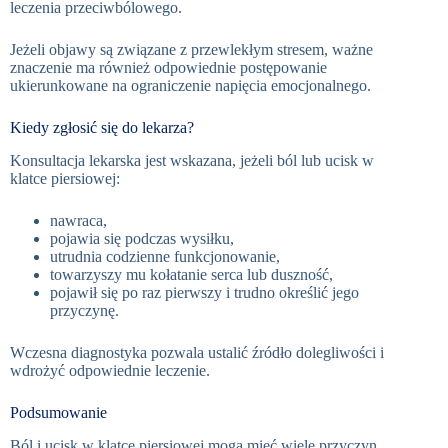
leczenia przeciwbólowego.
Jeżeli objawy są związane z przewlekłym stresem, ważne
znaczenie ma również odpowiednie postępowanie
ukierunkowane na ograniczenie napięcia emocjonalnego.
Kiedy zgłosić się do lekarza?
Konsultacja lekarska jest wskazana, jeżeli ból lub ucisk w
klatce piersiowej:
nawraca,
pojawia się podczas wysiłku,
utrudnia codzienne funkcjonowanie,
towarzyszy mu kołatanie serca lub duszność,
pojawił się po raz pierwszy i trudno określić jego
przyczynę.
Wczesna diagnostyka pozwala ustalić źródło dolegliwości i
wdrożyć odpowiednie leczenie.
Podsumowanie
Ból i ucisk w klatce piersiowej mogą mieć wiele przyczyn