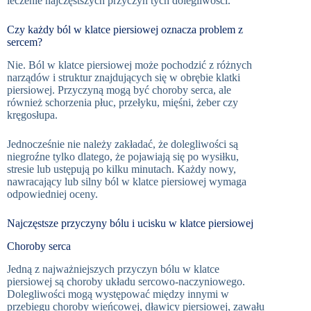
leczenie najczęstszych przyczyn tych dolegliwości.
Czy każdy ból w klatce piersiowej oznacza problem z
sercem?
Nie. Ból w klatce piersiowej może pochodzić z różnych
narządów i struktur znajdujących się w obrębie klatki
piersiowej. Przyczyną mogą być choroby serca, ale
również schorzenia płuc, przełyku, mięśni, żeber czy
kręgosłupa.
Jednocześnie nie należy zakładać, że dolegliwości są
niegroźne tylko dlatego, że pojawiają się po wysiłku,
stresie lub ustępują po kilku minutach. Każdy nowy,
nawracający lub silny ból w klatce piersiowej wymaga
odpowiedniej oceny.
Najczęstsze przyczyny bólu i ucisku w klatce piersiowej
Choroby serca
Jedną z najważniejszych przyczyn bólu w klatce
piersiowej są choroby układu sercowo-naczyniowego.
Dolegliwości mogą występować między innymi w
przebiegu choroby wieńcowej, dławicy piersiowej, zawału