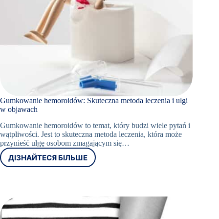
Gumkowanie hemoroidów: Skuteczna metoda leczenia i ulgi
w objawach
Gumkowanie hemoroidów to temat, który budzi wiele pytań i
wątpliwości. Jest to skuteczna metoda leczenia, która może
przynieść ulgę osobom zmagającym się…
ДІЗНАЙТЕСЯ БІЛЬШЕ
GUMKOWANIE
HEMOROIDÓW:
SKUTECZNA
METODA
LECZENIA
I
ULGI