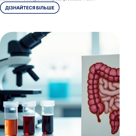
ДІЗНАЙТЕСЯ БІЛЬШЕ
SWĘDZENIE
I
BÓL
ODBYTU
–
CO
MOŻE
BYĆ
TEGO
POWODEM?
PRZYCZYNY
I
LECZENIE
DOLEGLIWOŚCI