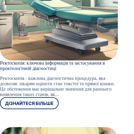
Ректоскопія: ключова інформація та застосування в
проктологічній діагностиці
Ректоскопія - важлива діагностична процедура, яка
дозволяє лікарям оцінити стан товстої та прямої кишки.
Це обстеження має вирішальне значення для раннього
виявлення таких станів, як...
ДІЗНАЙТЕСЯ БІЛЬШЕ
РЕКТОСКОПІЯ:
КЛЮЧОВА
ІНФОРМАЦІЯ
ТА
ЗАСТОСУВАННЯ