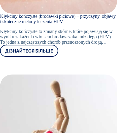
Book
Appointment
Kłykciny kończyste (brodawki płciowe) – przyczyny, objawy
Now
i skuteczne metody leczenia HPV
Kłykciny kończyste to zmiany skórne, które pojawiają się w
wyniku zakażenia wirusem brodawczaka ludzkiego (HPV).
+48
To jedna z najczęstszych chorób przenoszonych drogą…
12
ДІЗНАЙТЕСЯ БІЛЬШЕ
KŁYKCINY
298
KOŃCZYSTE
76 66
(BRODAWKI
Umów
PŁCIOWE)
wizytę w
–
Oslomed
PRZYCZYNY,
OBJAWY
I
SKUTECZNE
METODY
LECZENIA
HPV