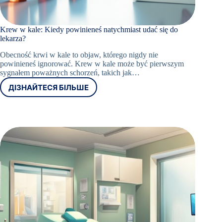
Krew w kale: Kiedy powinieneś natychmiast udać się do
lekarza?
Obecność krwi w kale to objaw, którego nigdy nie
powinieneś ignorować. Krew w kale może być pierwszym
sygnałem poważnych schorzeń, takich jak…
ДІЗНАЙТЕСЯ БІЛЬШЕ
KREW
W
KALE:
KIEDY
POWINIENEŚ
NATYCHMIAST
UDAĆ
SIĘ
DO
LEKARZA?