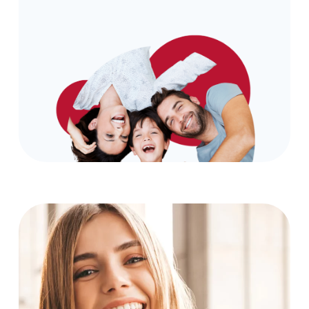
Book
Appointment
Now
+48
12
298
76 66
Umów
wizytę w
Oslomed