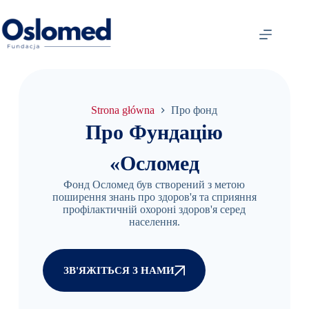
Головна
сторінка
Про
Strona główna
Про фонд
нас
Про Фундацію
Блог
Медичний
«Осломед
центр
«Осломед
Фонд Осломед був створений з метою
поширення знань про здоров'я та сприяння
Badania
профілактичній охороні здоров'я серед
Kliniczne
населення.
Lekarze
Контакти
ЗВ'ЯЖІТЬСЯ З НАМИ
Українська