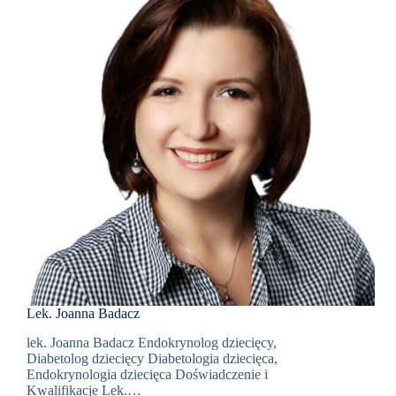
Book
Appointment
Now
+48
12
298
76 66
Umów
wizytę w
Oslomed
Lek. Joanna Badacz
lek. Joanna Badacz Endokrynolog dziecięcy,
Diabetolog dziecięcy Diabetologia dziecięca,
Endokrynologia dziecięca Doświadczenie i
Kwalifikacje Lek.…