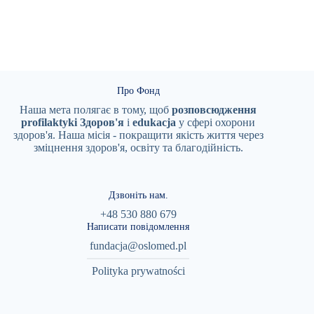
Про Фонд
Наша мета полягає в тому, щоб
розповсюдження
profilaktyki
Здоров'я
i
edukacja
у сфері охорони
здоров'я. Наша місія - покращити якість життя через
зміцнення здоров'я, освіту та благодійність.
Дзвоніть нам.
+48 530 880 679
Написати повідомлення
fundacja@oslomed.pl
Polityka prywatności