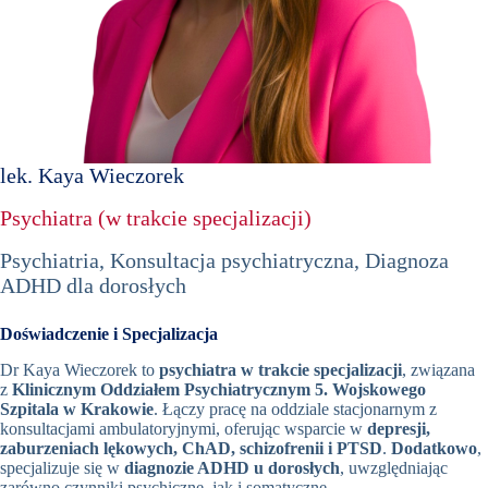
Book
Appointment
Now
+48
12
lek. Kaya Wieczorek
298
Psychiatra (w trakcie specjalizacji)
76 66
Umów
Psychiatria, Konsultacja psychiatryczna, Diagnoza
wizytę w
ADHD dla dorosłych
Oslomed
Doświadczenie i Specjalizacja
Dr Kaya Wieczorek to
psychiatra w trakcie specjalizacji
, związana
z
Klinicznym Oddziałem Psychiatrycznym 5. Wojskowego
Szpitala w Krakowie
. Łączy pracę na oddziale stacjonarnym z
konsultacjami ambulatoryjnymi, oferując wsparcie w
depresji,
zaburzeniach lękowych, ChAD, schizofrenii i PTSD
.
Dodatkowo
,
specjalizuje się w
diagnozie ADHD u dorosłych
, uwzględniając
zarówno czynniki psychiczne, jak i somatyczne.